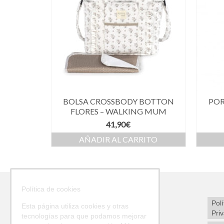
BOLSA CROSSBODY BOTTON
PO
FLORES – WALKING MUM
41,90
€
AÑADIR AL CARRITO
Política de cookies
Polí
Esta página utiliza cookies y otras
Pri
tecnologías para que podamos mejorar