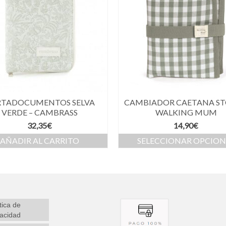
RTADOCUMENTOS SELVA
CAMBIADOR CAETANA ST
VERDE – CAMBRASS
WALKING MUM
32,35
€
14,90
€
AÑADIR AL CARRITO
SELECCIONAR OPCION
tica de
vacidad