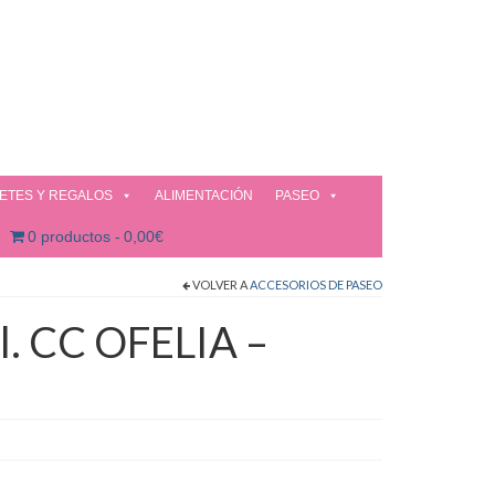
ETES Y REGALOS
ALIMENTACIÓN
PASEO
0 productos
0,00€
VOLVER A
ACCESORIOS DE PASEO
l. CC OFELIA –