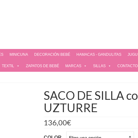
ÉS
MINICUNA
DECORACIÓN BEBÉ
HAMACAS - GANDULITAS
JUGU
TEXTIL
ZAPATOS DE BEBÉ
MARCAS
SILLAS
CONTACTO
SACO DE SILLA co
UZTURRE
136,00
€
COLOR