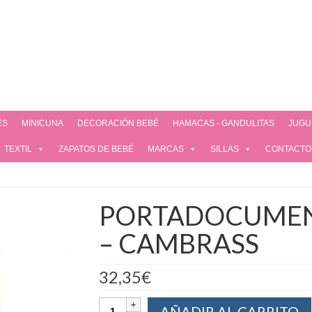
ÉS
MINICUNA
DECORACIÓN BEBÉ
HAMACAS - GANDULITAS
JUGU
TEXTIL
ZAPATOS DE BEBÉ
MARCAS
SILLAS
CONTACTO
PORTADOCUMENT
– CAMBRASS
32,35
€
AÑADIR AL CARRITO