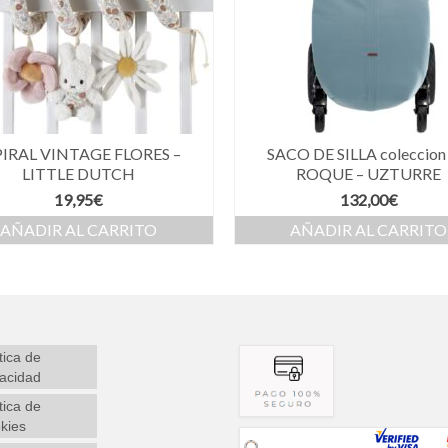
PIRAL VINTAGE FLORES –
SACO DE SILLA coleccion
LITTLE DUTCH
ROQUE – UZTURRE
19,95
€
132,00
€
AÑADIR AL CARRITO
AÑADIR AL CARRITO
tica de
vacidad
tica de
kies