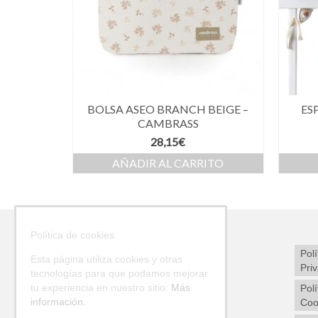
BOLSA ASEO BRANCH BEIGE –
ES
CAMBRASS
28,15
€
AÑADIR AL CARRITO
Política de cookies
Polí
Esta página utiliza cookies y otras
Pri
tecnologías para que podamos mejorar
tu experiencia en nuestro sitio:
Más
Polí
información.
Coo