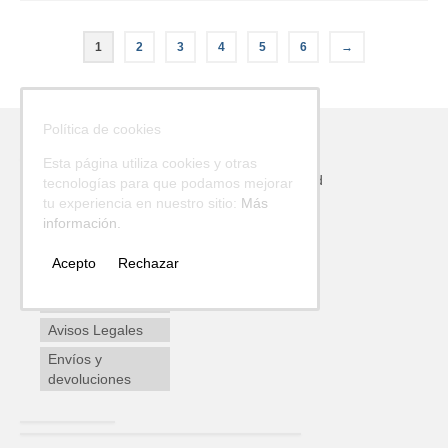
1
2
3
4
5
6
→
Política de cookies
Esta página utiliza cookies y otras
Política de calidad, medio ambiente y seguridad
tecnologías para que podamos mejorar
tu experiencia en nuestro sitio:
Más
información.
Política de
Privacidad
Acepto
Rechazar
Política de
Cookies
Avisos Legales
Envíos y
devoluciones