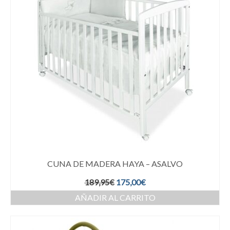
CUNA DE MADERA HAYA – ASALVO
189,95
€
175,00
€
AÑADIR AL CARRITO