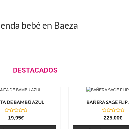
ienda bebé en Baeza
DESTACADOS
A DE BAMBÚ AZUL
BAÑERA SAGE FLIP
Valorado
Valorado
19,95
€
225,00
€
con
con
0
0
de
de