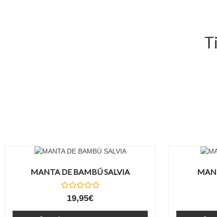
T
MANTA DE BAMBÚ SALVIA
MANT
Valorado
19,95
€
con
0
de