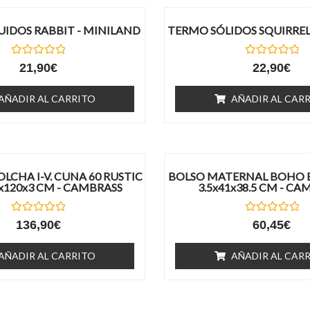
COLCHA I-V. CUNA 60 GLOBE
JGO 2 PCS.COLCHA I-V. CU
x120x3 CM - CAMBRASS
ROSA 60x120x3 CM - 
Valorado
Valorado
129,90
€
136,90
€
con
con
0
0
de
de
AÑADIR AL CARRITO
AÑADIR AL CAR
5
5
VER MAS