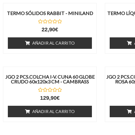
TERMO LÍQUIDOS SQUIRREL -
JGO 2 PCS.
MINILAND
CRUDO 60
Valorado
21,90
€
con
0
de
AÑADIR AL CARRITO
5
Tienda bebé en Baeza