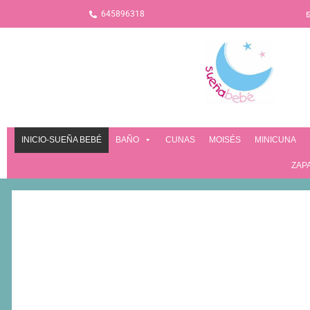
645896318
INICIO-SUEÑA BEBÉ
BAÑO
CUNAS
MOISÉS
MINICUNA
ZAP