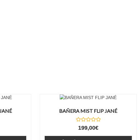
 JANÉ
BAÑERA MIST FLIP JANÉ
Valorado
199,00
€
con
0
de