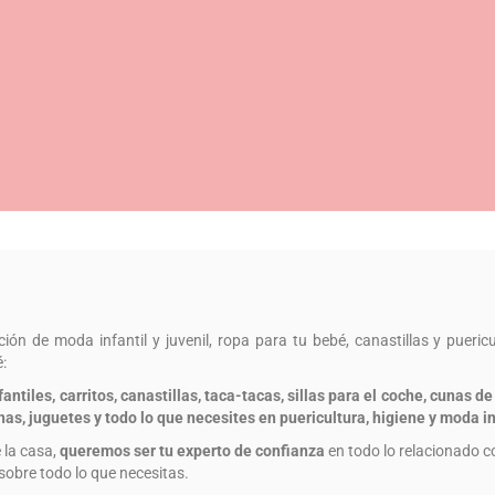
ón de moda infantil y juvenil, ropa para tu bebé, canastillas y puericu
:
ntiles, carritos, canastillas, taca-tacas, sillas para el coche, cunas 
as, juguetes y todo lo que necesites en puericultura, higiene y moda in
 la casa,
queremos ser tu experto de confianza
en todo lo relacionado co
sobre todo lo que necesitas.
AS DE COCHE, HOGAR, SIGNATURE, OFERTAS, CO
Comercios recomendados