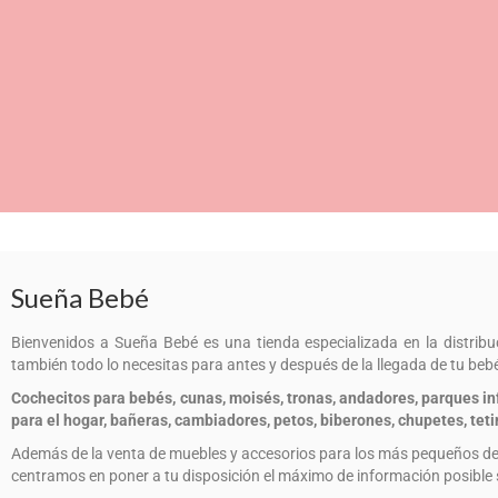
Sueña Bebé
Bienvenidos a Sueña Bebé es una tienda especializada en la distribuci
también todo lo necesitas para antes y después de la llegada de tu bebé
Cochecitos para bebés, cunas, moisés, tronas, andadores, parques infa
para el hogar, bañeras, cambiadores, petos, biberones, chupetes, tetin
Además de la venta de muebles y accesorios para los más pequeños de
centramos en poner a tu disposición el máximo de información posible 
COCHECITOS, SILLAS DE PASEO, SILL