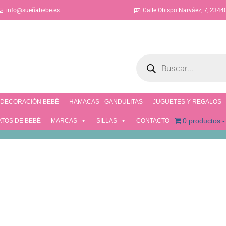
info@sueñabebe.es
Calle Obispo Narváez, 7, 2344
DECORACIÓN BEBÉ
HAMACAS - GANDULITAS
JUGUETES Y REGALOS
0 productos
ATOS DE BEBÉ
MARCAS
SILLAS
CONTACTO