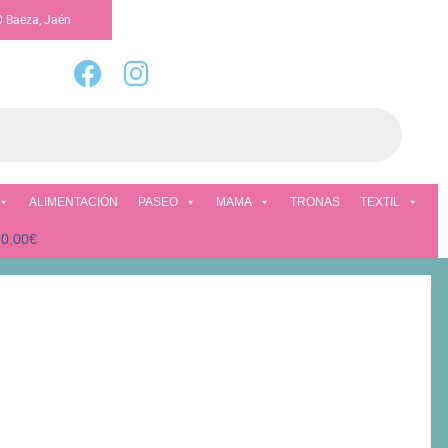
0 Baeza, Jaén
ALIMENTACIÓN
PASEO
MAMA
TRONAS
TEXTIL
0,00€