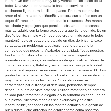
interior. Un complemento muy útil y versátil en las cosas de tu
bebé. Una vez desenfundada la base se convierte en
colchoneta ligera para la silla de paseo. Prepara con mucho
amor el nido rosa de tu niña/niño y decora sus sueños con un
toque diferente en donde quiera que lo recuestes. Una manta
acolchada y esponjosa que permite disfrutar de un descanso
más agradable con la forma acogedora que tiene de nido. Es un
diseño bonito, simple y cómodo que crea un nido para tu bebé
manteniéndolo arropado y protegido en días de brisa. El saco
se adapta sin problemas a cualquier coche para darle la
comodidad que necesita. Acabados de calidad. Todas nuestras
fundas están fabricadas conforme a las más exigentes
normativas europeas, con materiales de gran calidad, libres de
colorantes azoicos, ftalatos y sustancias nocivas para la salud.
Tela de fácil limpieza, se recomienda lavar a máquina a 30º. Los
productos para bebé de Pasito a Pasito cuentan con un diseño
muy diferente a todas las demás. Sus colecciones se
caracterizan por el trabajo al detallada, pensadas siempre
desde un punto de vista práctico. Utilizan materiales de primera
calidad para remarcar la elegancia y la armonía en cada una de
sus piezas. Nuestros modelos son exclusivos y de estilo
inconfundible, pensados en las madres actuales que gozan de
buen gusto y que aprecian los detalles tanto como nosotros.