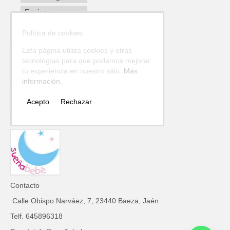
Envíos y
devoluciones
Política de cookies
Esta página utiliza cookies y otras
tecnologías para que podamos mejorar
tu experiencia en nuestro sitio:
Más
información.
Acepto
Rechazar
Contacto
Calle Obispo Narváez, 7, 23440 Baeza, Jaén
Telf. 645896318