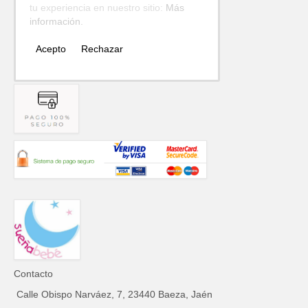
Cookies
tu experiencia en nuestro sitio:
Más
Avisos Legales
información.
Envíos y
Acepto
Rechazar
devoluciones
Contacto
Calle Obispo Narváez, 7, 23440 Baeza, Jaén