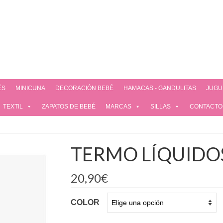
ÉS
MINICUNA
DECORACIÓN BEBÉ
HAMACAS - GANDULITAS
JUGU
TEXTIL
ZAPATOS DE BEBÉ
MARCAS
SILLAS
CONTACTO
TERMO LÍQUIDOS
20,90
€
COLOR