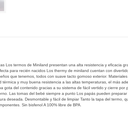
as Los termos de Miniland presentan una alta resistencia y eficacia g
fecta para recién nacidos Los thermy de miniland cuentan con divertid
iseños que tenemos, todos con suave tacto gomoso exterior. Materiale
d térmica y muy buena resistencia a las altas temperaturas, el más ad
 gota del contenido gracias a su sistema de fácil vertido y cierre por 
terno. Las tomas del bebé siempre a punto Los papás pueden preparar e
a deseada. Desmontable y fácil de limpiar Tanto la tapa del termo, q
omponentes. Sin bisfenol A 100% libre de BPA.