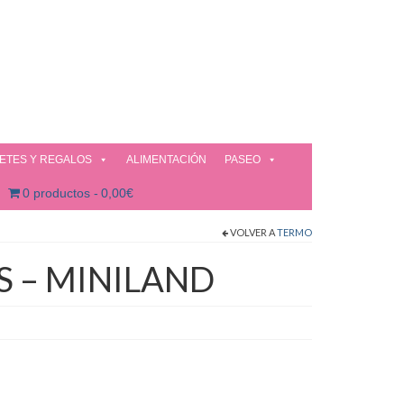
ETES Y REGALOS
ALIMENTACIÓN
PASEO
0 productos
0,00€
VOLVER A
TERMO
 – MINILAND