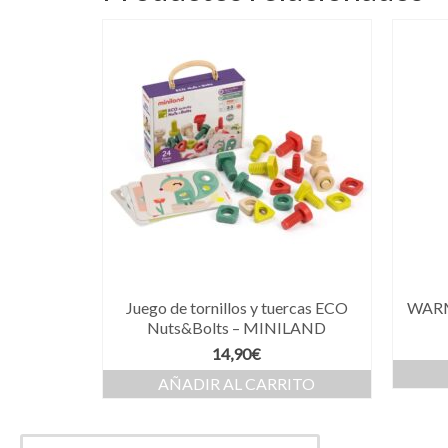
Juego de tornillos y tuercas ECO
WARM
Nuts&Bolts – MINILAND
14,90
€
AÑADIR AL CARRITO