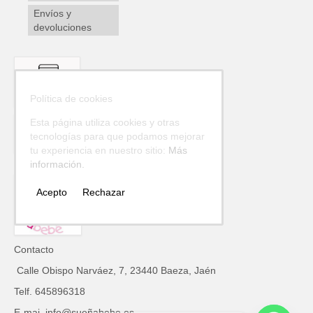
Envíos y
devoluciones
Política de cookies
Esta página utiliza cookies y otras
tecnologías para que podamos mejorar
tu experiencia en nuestro sitio:
Más
información.
Acepto
Rechazar
Contacto
Calle Obispo Narváez, 7, 23440 Baeza, Jaén
Telf. 645896318
E-mai. info@sueñabebe.es