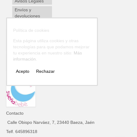
Avisos Legales
Envíos y
devoluciones
Política de cookies
Esta página utiliza cookies y otras
tecnologías para que podamos mejorar
tu experiencia en nuestro sitio:
Más
información.
Acepto
Rechazar
Contacto
Calle Obispo Narváez, 7, 23440 Baeza, Jaén
Telf. 645896318