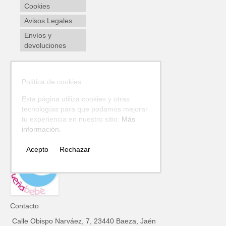
Cookies
Avisos Legales
Envíos y
devoluciones
Política de cookies
Esta página utiliza cookies y otras
tecnologías para que podamos mejorar
tu experiencia en nuestro sitio:
Más
información.
Acepto
Rechazar
Contacto
Calle Obispo Narváez, 7, 23440 Baeza, Jaén