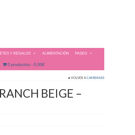
ETES Y REGALOS
ALIMENTACIÓN
PASEO
0 productos
0,00€
VOLVER A
CAMBRASS
RANCH BEIGE –