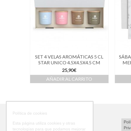
SET 4 VELAS AROMÁTICAS 5 CL
SÁBA
STAR UNICO 4.5X4.5X4.5 CM
ME
25,90
€
AÑADIR AL CARRITO
Política de cookies
Polí
Esta página utiliza cookies y otras
Pri
tecnologías para que podamos mejorar