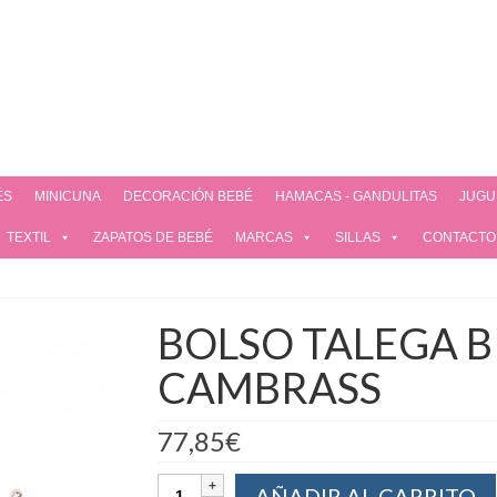
ÉS
MINICUNA
DECORACIÓN BEBÉ
HAMACAS - GANDULITAS
JUGU
TEXTIL
ZAPATOS DE BEBÉ
MARCAS
SILLAS
CONTACTO
BOLSO TALEGA B
CAMBRASS
77,85
€
AÑADIR AL CARRITO