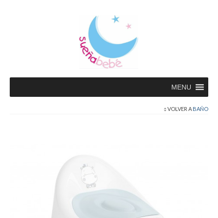
MENU
VOLVER A
BAÑO