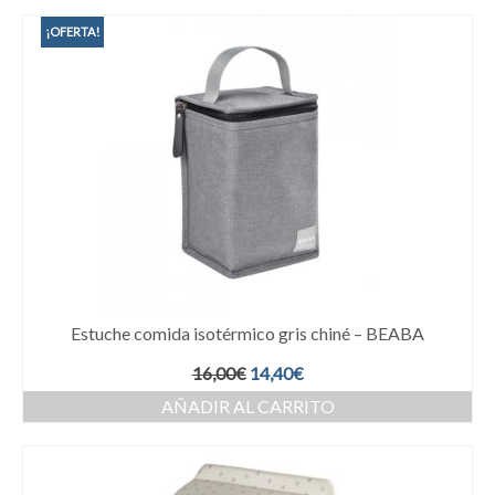
¡OFERTA!
Estuche comida isotérmico gris chiné – BEABA
16,00
€
14,40
€
AÑADIR AL CARRITO