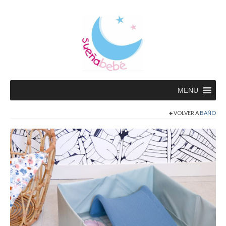
MENU
VOLVER A
BAÑO