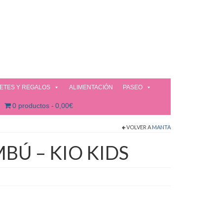
ETES Y REGALOS
ALIMENTACIÓN
PASEO
0 productos
0,00€
VOLVER A
MANTA
BÚ – KIO KIDS