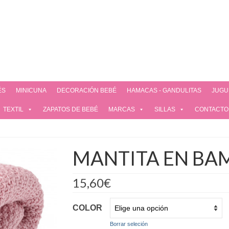
ÉS
MINICUNA
DECORACIÓN BEBÉ
HAMACAS - GANDULITAS
JUGU
TEXTIL
ZAPATOS DE BEBÉ
MARCAS
SILLAS
CONTACTO
MANTITA EN BAM
15,60
€
COLOR
Borrar seleción