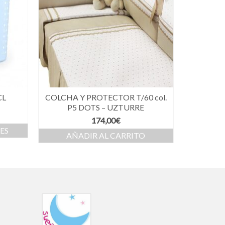
CL
COLCHA Y PROTECTOR T/60 col.
P5 DOTS – UZTURRE
174,00
€
ES
AÑADIR AL CARRITO