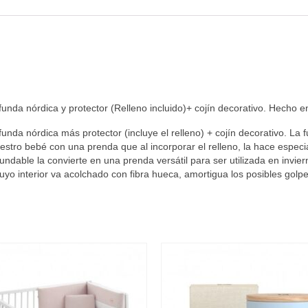
funda nórdica y protector (Relleno incluido)+ cojín decorativo. Hecho
unda nórdica más protector (incluye el relleno) + cojín decorativo. La 
uestro bebé con una prenda que al incorporar el relleno, la hace espec
ndable la convierte en una prenda versátil para ser utilizada en invier
 cuyo interior va acolchado con fibra hueca, amortigua los posibles golp