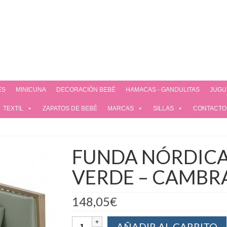
ÉS
MINICUNA
DECORACIÓN BEBÉ
HAMACAS - GANDULITAS
JUGU
TEXTIL
ZAPATOS DE BEBÉ
MARCAS
SILLAS
CONTACTO
FUNDA NÓRDICA
VERDE – CAMBR
148,05
€
AÑADIR AL CARRITO