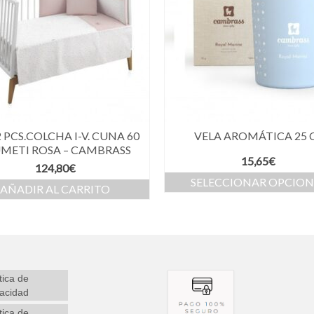
 PCS.COLCHA I-V. CUNA 60
VELA AROMÁTICA 25 
METI ROSA – CAMBRASS
15,65
€
124,80
€
SELECCIONAR OPCION
AÑADIR AL CARRITO
tica de
vacidad
tica de