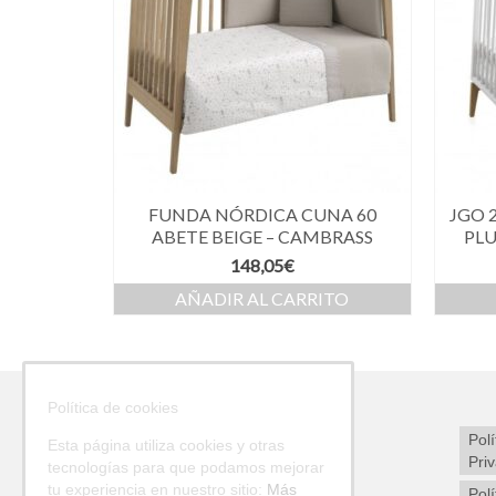
FUNDA NÓRDICA CUNA 60
JGO 2
ABETE BEIGE – CAMBRASS
PLU
148,05
€
AÑADIR AL CARRITO
Política de cookies
Polí
Esta página utiliza cookies y otras
Pri
tecnologías para que podamos mejorar
tu experiencia en nuestro sitio:
Más
Polí