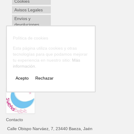
Cookies
Avisos Legales
Envíos y
devoluciones
Política de cookies
Esta página utiliza cookies y otras
tecnologías para que podamos mejorar
tu experiencia en nuestro sitio:
Más
información.
Acepto
Rechazar
Contacto
Calle Obispo Narváez, 7, 23440 Baeza, Jaén