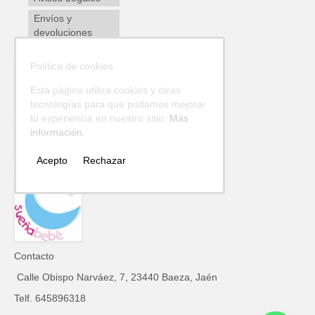
Envíos y
devoluciones
Política de cookies
Esta página utiliza cookies y otras
tecnologías para que podamos mejorar
tu experiencia en nuestro sitio:
Más
información.
Acepto
Rechazar
Contacto
Calle Obispo Narváez, 7, 23440 Baeza, Jaén
Telf. 645896318