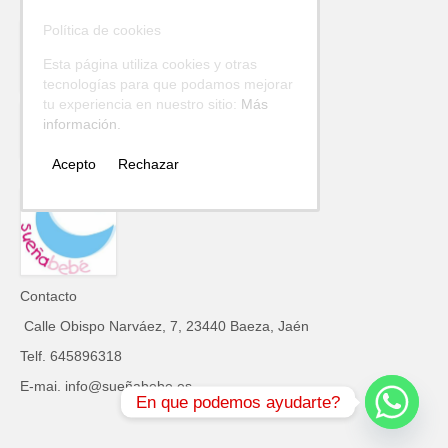
Política de cookies
Esta página utiliza cookies y otras
tecnologías para que podamos mejorar
tu experiencia en nuestro sitio:
Más
información.
Acepto
Rechazar
Contacto
Calle Obispo Narváez, 7, 23440 Baeza, Jaén
Telf. 645896318
E-mai. info@sueñabebe.es
En que podemos ayudarte?