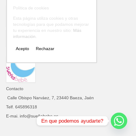
Política de cookies
Esta página utiliza cookies y otras
tecnologías para que podamos mejorar
tu experiencia en nuestro sitio:
Más
información.
Acepto
Rechazar
Contacto
Calle Obispo Narváez, 7, 23440 Baeza, Jaén
Telf. 645896318
E-mai. info@sueñabebe.es
En que podemos ayudarte?