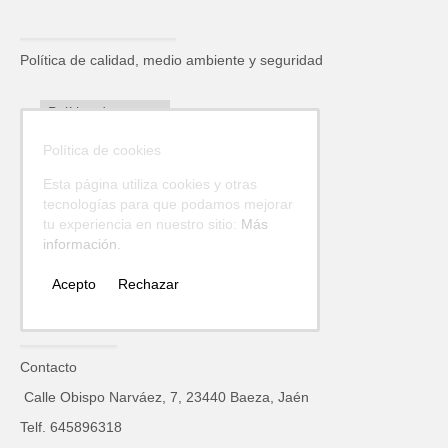
Política de calidad, medio ambiente y seguridad
Política de
Privacidad
Política de cookies
Política de
Cookies
Esta página utiliza cookies y otras
tecnologías para que podamos mejorar
Avisos Legales
tu experiencia en nuestro sitio:
Más
Envíos y
información.
devoluciones
Acepto
Rechazar
Contacto
Calle Obispo Narváez, 7, 23440 Baeza, Jaén
Telf. 645896318