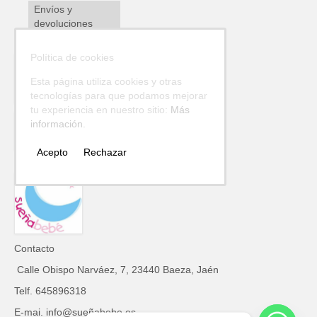
Envíos y
devoluciones
Política de cookies
Esta página utiliza cookies y otras
tecnologías para que podamos mejorar
tu experiencia en nuestro sitio:
Más
información.
Acepto
Rechazar
Contacto
Calle Obispo Narváez, 7, 23440 Baeza, Jaén
Telf. 645896318
E-mai. info@sueñabebe.es