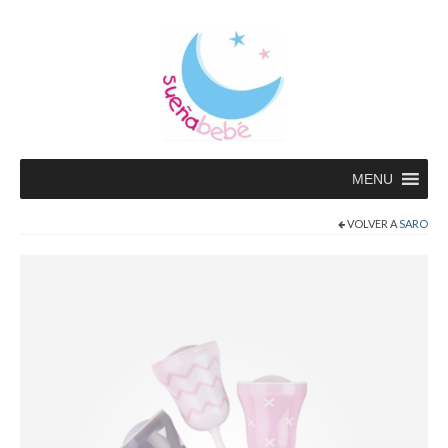
MENU
VOLVER A
SARO