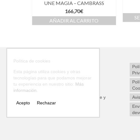
UNE MAGIA – CAMBRASS
166,70
€
S
AÑADIR AL CARRITO
Política de cookies
Polí
Esta página utiliza cookies y otras
Pri
tecnologías para que podamos mejorar
Polí
tu experiencia en nuestro sitio:
Más
Coo
información.
Avi
Política de calidad, medio ambiente y
Acepto
Rechazar
seguridad
Env
dev