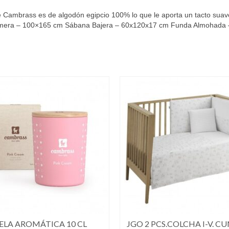
Cambrass es de algodón egipcio 100% lo que le aporta un tacto suav
cimera – 100×165 cm Sábana Bajera – 60x120x17 cm Funda Almohada
ELA AROMÁTICA 10 CL
JGO 2 PCS.COLCHA I-V. CU