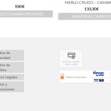
MERLO CRUDO – CAMBR
9,80
€
133,30
€
ELECCIONAR OPCIONES
AÑADIR AL CARRITO
tica de
vacidad
tica de
kies
sos Legales
íos y
oluciones