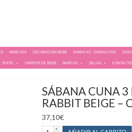
ÉS
MINICUNA
DECORACIÓN BEBÉ
HAMACAS - GANDULITAS
JUGU
TEXTIL
ZAPATOS DE BEBÉ
MARCAS
SILLAS
CONTACTO
SÁBANA CUNA 3 
RABBIT BEIGE –
37,10
€
AÑADIR AL CARRITO