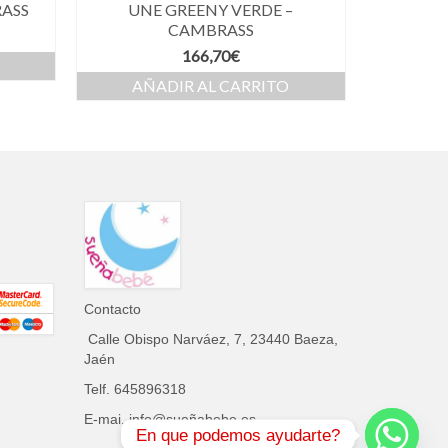
ASS
UNE GREENY VERDE –
CAMBRASS
166,70
€
AÑADIR AL CARRITO
Contacto
Calle Obispo Narváez, 7, 23440 Baeza,
Jaén
Telf. 645896318
E-mai. info@sueñabebe.es
En que podemos ayudarte?