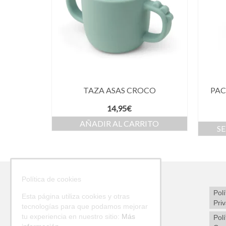
TAZA ASAS CROCO
PAC
14,95
€
AÑADIR AL CARRITO
S
Política de cookies
Polí
Esta página utiliza cookies y otras
Pri
tecnologías para que podamos mejorar
tu experiencia en nuestro sitio:
Más
Polí