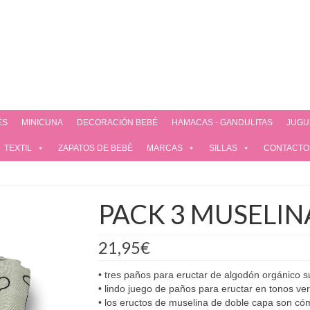
ÉS
MINICUNA
DECORACIÓN BEBÉ
HAMACAS - GANDULITAS
JUGU
TEXTIL
ZAPATOS DE BEBÉ
MARCAS
SILLAS
CONTACTO
PACK 3 MUSELIN
21,95
€
• tres paños para eructar de algodón orgánico s
• lindo juego de paños para eructar en tonos ve
• los eructos de muselina de doble capa son cóm