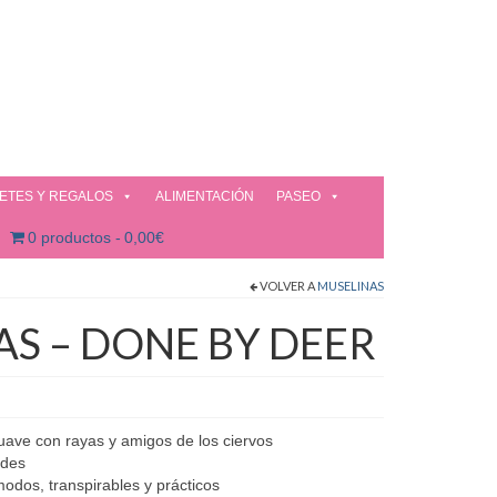
ETES Y REGALOS
ALIMENTACIÓN
PASEO
0 productos
0,00€
VOLVER A
MUSELINAS
AS – DONE BY DEER
uave con rayas y amigos de los ciervos
rdes
odos, transpirables y prácticos