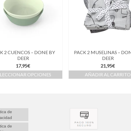
K 2 CUENCOS – DONE BY
PACK 2 MUSELINAS – DO
DEER
DEER
17,95
€
21,95
€
ELECCIONAR OPCIONES
AÑADIR AL CARRITO
tica de
vacidad
tica de