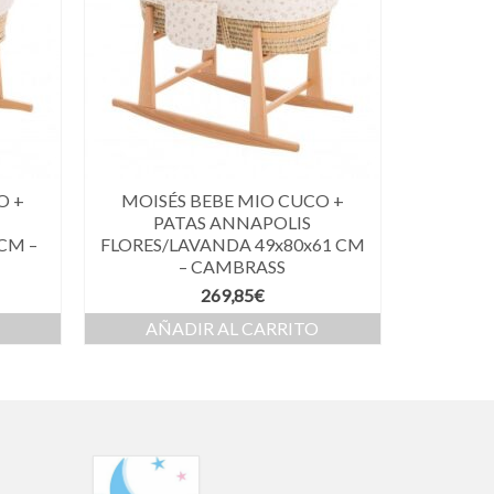
O +
MOISÉS BEBE MIO CUCO +
PATAS ANNAPOLIS
CM –
FLORES/LAVANDA 49x80x61 CM
– CAMBRASS
269,85
€
AÑADIR AL CARRITO