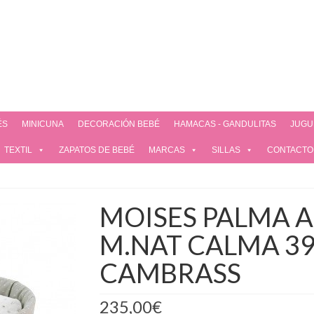
ÉS
MINICUNA
DECORACIÓN BEBÉ
HAMACAS - GANDULITAS
JUGU
TEXTIL
ZAPATOS DE BEBÉ
MARCAS
SILLAS
CONTACTO
MOISES PALMA 
M.NAT CALMA 39
CAMBRASS
235,00
€