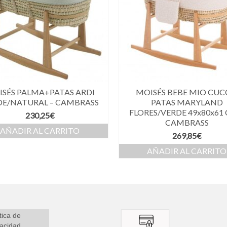
SÉS PALMA+PATAS ARDI
MOISÉS BEBE MIO CUC
DE/NATURAL – CAMBRASS
PATAS MARYLAND
FLORES/VERDE 49x80x61 
230,25
€
CAMBRASS
AÑADIR AL CARRITO
269,85
€
AÑADIR AL CARRITO
tica de
vacidad