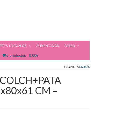
ETES Y REGALOS
ALIMENTACIÓN
PASEO
0 productos
0,00€
VOLVER A
MOISÉS
ACOLCH+PATA
x80x61 CM –