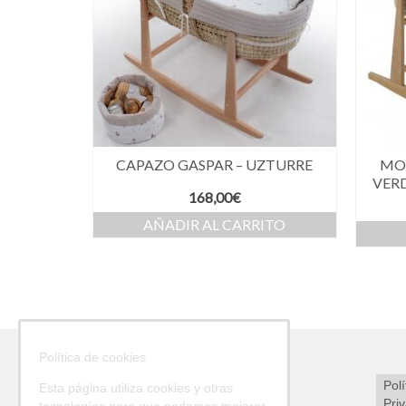
CAPAZO GASPAR – UZTURRE
MOI
VER
168,00
€
AÑADIR AL CARRITO
Política de cookies
Polí
Esta página utiliza cookies y otras
Pri