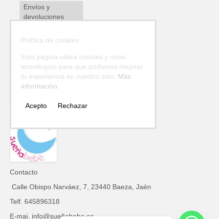
Envíos y
devoluciones
Política de cookies
Esta página utiliza cookies y otras
tecnologías para que podamos mejorar
tu experiencia en nuestro sitio:
Más
información.
Acepto
Rechazar
Contacto
Calle Obispo Narváez, 7, 23440 Baeza, Jaén
Telf. 645896318
E-mai. info@sueñabebe.es