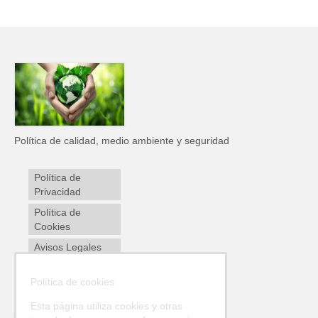
Política de calidad, medio ambiente y seguridad
Política de
Privacidad
Política de
Cookies
Avisos Legales
Envíos y
Política de cookies
devoluciones
Esta página utiliza cookies y otras