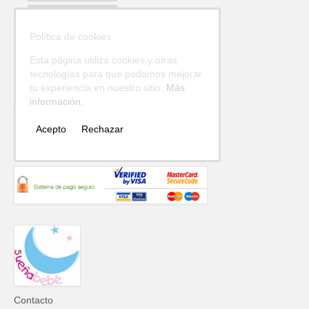
Política de
Cookies
Política de cookies
Avisos Legales
Esta página utiliza cookies y otras
Envíos y
tecnologías para que podamos mejorar
devoluciones
tu experiencia en nuestro sitio:
Más
información.
Acepto
Rechazar
Contacto