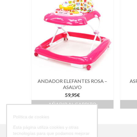
ANDADOR ELEFANTES ROSA –
AS
ASALVO
59,95
€
AÑADIR AL CARRITO
Política de cookies
Esta página utiliza cookies y otras
tecnologías para que podamos mejorar