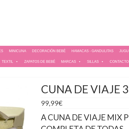
ÉS
MINICUNA
DECORACIÓN BEBÉ
HAMACAS - GANDULITAS
JUGU
TEXTIL
ZAPATOS DE BEBÉ
MARCAS
SILLAS
CONTACTO
CUNA DE VIAJE 
99,99
€
A CUNA DE VIAJE MIX P
COMPLETA DE TODAS