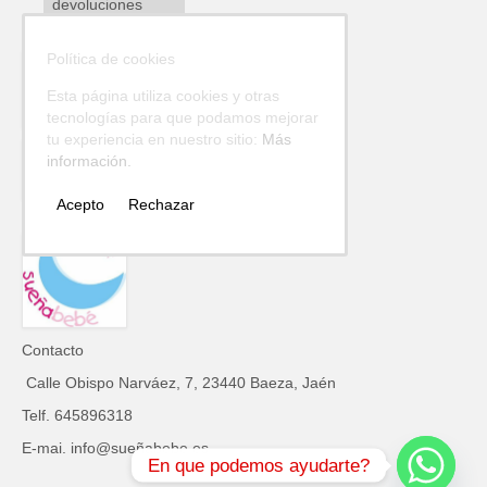
devoluciones
Política de cookies
Esta página utiliza cookies y otras
tecnologías para que podamos mejorar
tu experiencia en nuestro sitio:
Más
información.
Acepto
Rechazar
Contacto
Calle Obispo Narváez, 7, 23440 Baeza, Jaén
Telf. 645896318
E-mai. info@sueñabebe.es
En que podemos ayudarte?