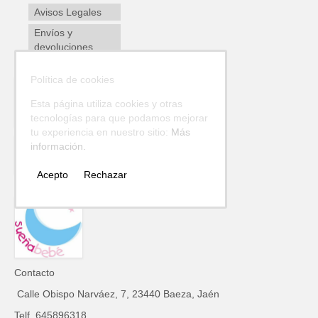
Avisos Legales
Envíos y
devoluciones
Política de cookies
Esta página utiliza cookies y otras
tecnologías para que podamos mejorar
tu experiencia en nuestro sitio:
Más
información.
Acepto
Rechazar
Contacto
Calle Obispo Narváez, 7, 23440 Baeza, Jaén
Telf. 645896318