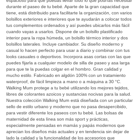
espacioso para que puedas llevar todo lo que podrías necesitar
durante el paseo de tu bebé. Aparte de la gran capacidad que
tiene, está distribuido para facilitarte la organización, con varios
bolsillos exteriores e interiores que te ayudarán a colocar todos
tus complementos ordenados y así puedes ubicarlos más fácil
cuando vayas a usarlos. Dispone de un bolsillo plastificado
interior para la ropa húmeda, un bolsillo térmico interior y dos
bolsillos laterales. Incluye cambiador. Su diseño moderno y
casual lo hacen perfecto para usar a diario y combinar con tus
looks casuales o deportivos. Incorpora asas cortas con las que
puedes fijarla a cualquier modelo de silla de paseo y asa larga
para que te la puedas colgar en el hombro. Gran calidad y
mucho estilo. Fabricado en algdón 100% con un tratamiento
waterproof, de fácil limpieza a mano o a máquina a 30 °C.
Walking Mum protege a tu bebé utilizando los mejores tejidos,
libres de colorantes azoicos y sustancias nocivas para la salud.
Nuestra colección Walking Mum está diseñada con un particular
sello de estilo urbano y moderno que no pasa desapercibido,
para vestir diferente los paseos con tu bebé. Las bolsas de
maternidad de esta línea son más sport y prácticas,
especialmente pensadas en mamás y papás modernos que
aprecian los diseños más actuales y en tendencia sin dejar de
lado la calidad y la funcionalidad de los accesorios que