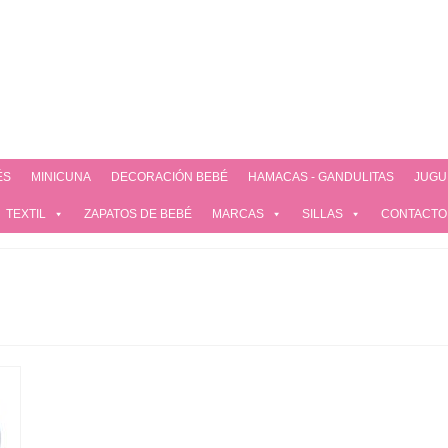
ÉS
MINICUNA
DECORACIÓN BEBÉ
HAMACAS - GANDULITAS
JUGU
TEXTIL
ZAPATOS DE BEBÉ
MARCAS
SILLAS
CONTACTO